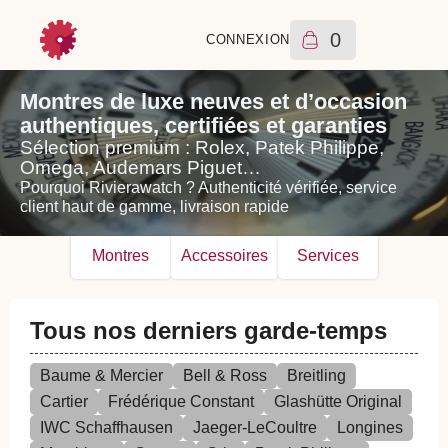
0
CONNEXION
Montres de luxe neuves et d’occasion
authentiques, certifiées et garanties
Sélection premium : Rolex, Patek Philippe,
Omega, Audemars Piguet…
Pourquoi Rivierawatch ? Authenticité vérifiée, service
client haut de gamme, livraison rapide
Montres
Accessoires
Services
Tous nos derniers garde-temps
Baume & Mercier
Bell & Ross
Breitling
Cartier
Frédérique Constant
Glashütte Original
IWC Schaffhausen
Jaeger-LeCoultre
Longines