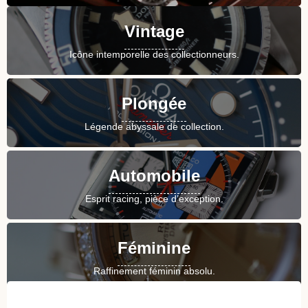
Vintage
Icône intemporelle des collectionneurs.
Plongée
Légende abyssale de collection.
Automobile
Esprit racing, pièce d’exception.
Féminine
Raffinement féminin absolu.
Toutes nos Rolex d'occasion