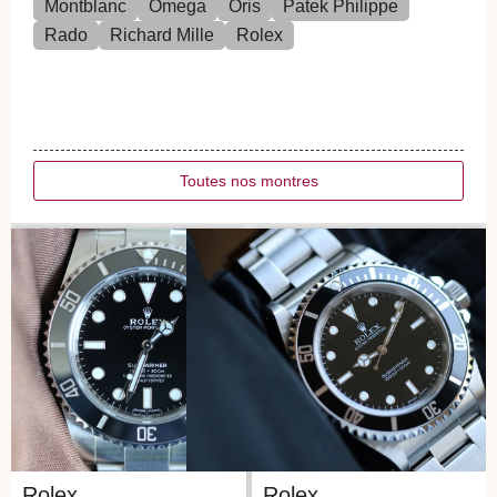
Montblanc
Omega
Oris
Patek Philippe
Rado
Richard Mille
Rolex
Toutes nos montres
Rolex
Rolex