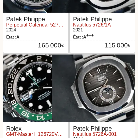
Patek Philippe
Patek Philippe
Perpetual Calendar 5270P-014
Nautilus 5726/1A
2024
2021
+++
État :
A
État :
A
165 000
115 000
€
€
Rolex
Patek Philippe
GMT-Master II 126720VTNR
Nautilus 5726A-001