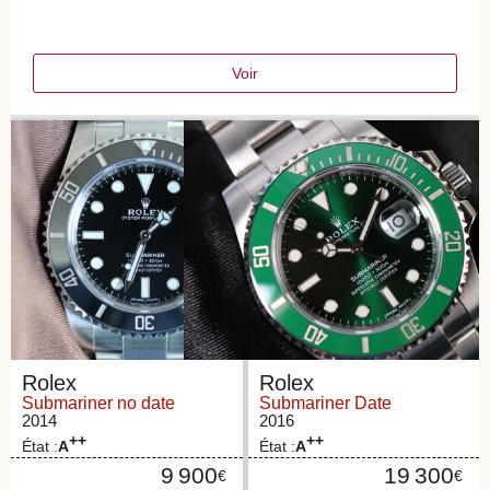
certifiées
Voir
Rolex
Rolex
Submariner no date
Submariner Date
2014
2016
++
++
État :
A
État :
A
9 900
19 300
€
€