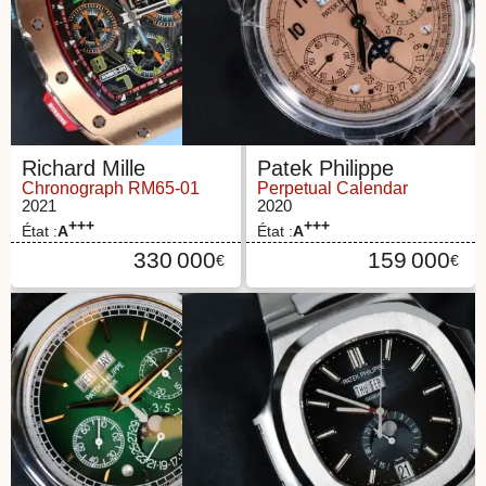
Richard Mille
Patek Philippe
Chronograph RM65-01
Perpetual Calendar
2021
2020
+++
+++
État :
A
État :
A
330 000
159 000
€
€