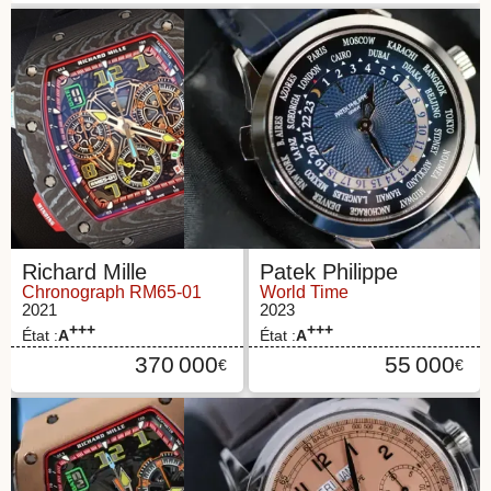
Richard Mille
Patek Philippe
Chronograph RM65-01
World Time
2021
2023
+++
+++
État :
A
État :
A
370 000
55 000
€
€