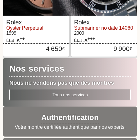
Rolex
Rolex
Oyster Perpetual
Submariner no date 14060
1999
2000
++
+++
État :
A
État :
A
4 650
9 900
€
€
Nos services
Nous ne vendons pas que des montres
Tous nos services
Authentification
Votre montre certifiée authentique par nos experts.