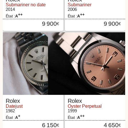
Submariner no date
Submariner
2014
2006
++
++
État :
A
État :
A
9 900
9 900
€
€
Rolex
Rolex
Datejust
Oyster Perpetual
1982
1999
+
++
État :
A
État :
A
6 150
4 650
€
€