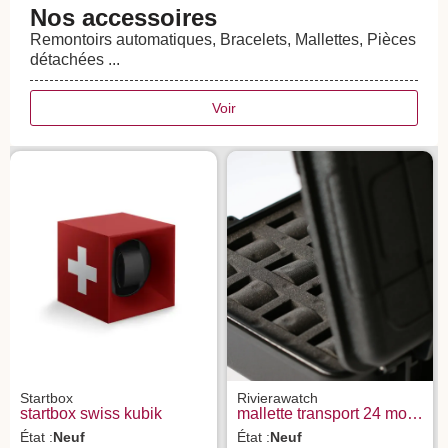
Nos accessoires
Remontoirs automatiques, Bracelets, Mallettes, Pièces
détachées ...
Voir
Startbox
Rivierawatch
startbox swiss kubik
mallette transport 24 montres rvierawatch
État :
Neuf
État :
Neuf