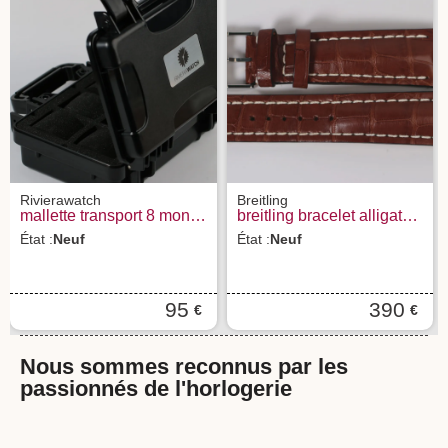
Rivierawatch
Breitling
mallette transport 8 montres rvierawatch
breitling bracelet alligator brun avec boucle ardillon 24-20
État :
Neuf
État :
Neuf
95
390
€
€
Nous sommes reconnus par les
passionnés de l'horlogerie