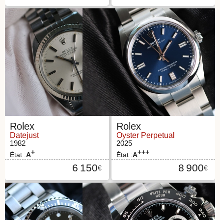
Rolex
Rolex
Datejust
Oyster Perpetual
1982
2025
+
+++
État :
A
État :
A
6 150
8 900
€
€