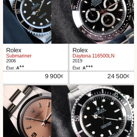
Rolex
Rolex
Submariner
Daytona 116500LN
2006
2019
++
+++
État :
A
État :
A
9 900
24 500
€
€