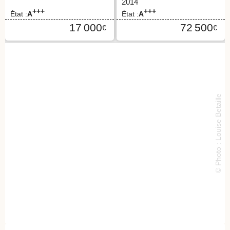
2014
+++
+++
État :
A
État :
A
17 000
72 500
€
€
© Photo : Louise Betaille
8, place de la Madeleine
75008 Paris - 4ème étage
www.marthanlorand.fr