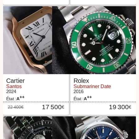
Cartier
Rolex
Santos
Submariner Date
2024
2016
++
++
État :
A
État :
A
17 500
19 300
22 400
€
€
€