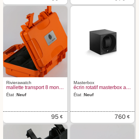
Rivierawatch
Masterbox
mallette transport 8 montres rivierawatch
écrin rotatif masterbox aluminium - remontoir 1 montre
État :
Neuf
État :
Neuf
95
760
€
€