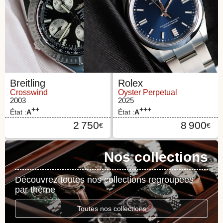
Breitling
Rolex
Crosswind
Oyster Perpetual
2003
2025
++
+++
État :
A
État :
A
2 750
8 900
€
€
Nos collections
Découvrez toutes nos collections regroupées
par thème
Toutes nos collections