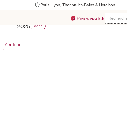
Paris, Lyon, Thonon-les-Bains & Livraison
Rado
Centrix Automatic Diamonds
2360
€
+++
2025
A
retour