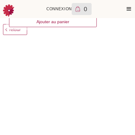
0
CONNEXION
++
Breitling
Crosswind
2750
€
2003
A
Ajouter au panier
retour