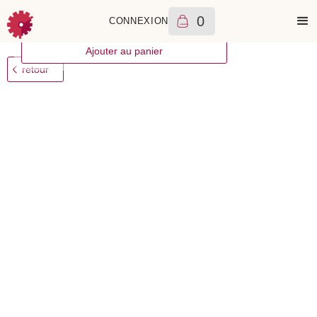
0
CONNEXION
+++
Rolex
Submariner
9900
€
2006
A
Ajouter au panier
retour