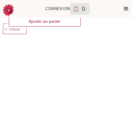
0
CONNEXION
+
Rolex
Datejust
6150
€
1982
A
Ajouter au panier
retour