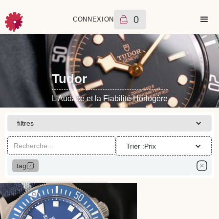
0
CONNEXION
Tudor
L'Audace et la Fiabilité Horlogère
filtres
Trier :
Prix
tag