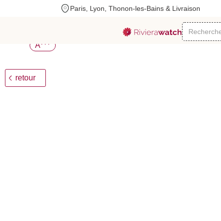
Paris, Lyon, Thonon-les-Bains & Livraison
Rolex
GMT-Master II 126720VTNR
17000
+++
A
retour