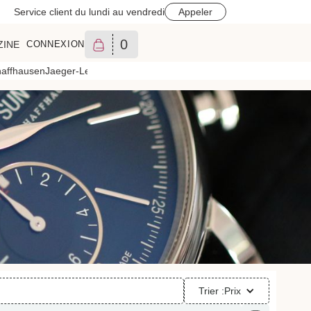
Service client du lundi au vendredi
Appeler
0
ZINE
CONNEXION
affhausen
Jaeger-LeCoultre
Longines
Montblanc
Oris
Omega
Patek Phili
Trier :
Prix