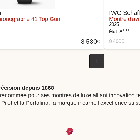
n
IWC Schaf
Chronographe 41 Top Gun
Montre d'av
2025
+++
État :
A
8 530
9 400
€
€
...
1
récision depuis 1868
nommée pour ses montres de luxe alliant innovation tec
lot et la Portofino, la marque incarne l'excellence suiss