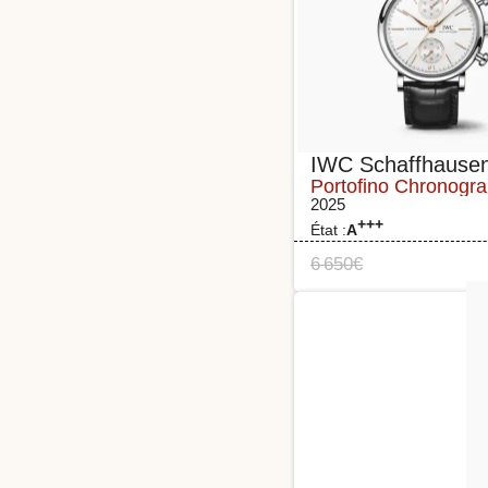
IWC Schaffhause
Portofino Chronogr
2025
+++
État :
A
6 650
€