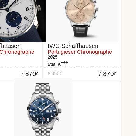
fhausen
IWC Schaffhausen
 Chronographe
Portugieser Chronographe
2025
+++
État :
A
7 870
7 870
8 950
€
€
€