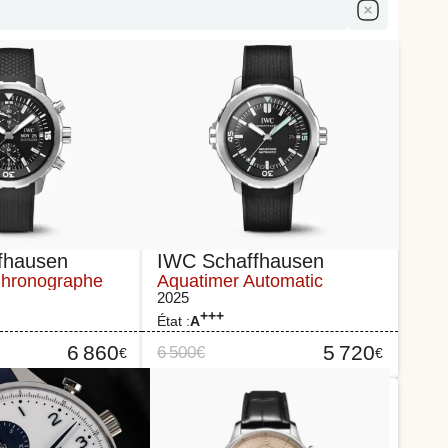
fhausen
IWC Schaffhausen
Chronographe
Aquatimer Automatic
2025
+++
État :
A
6 860
5 720
6 500
€
€
€