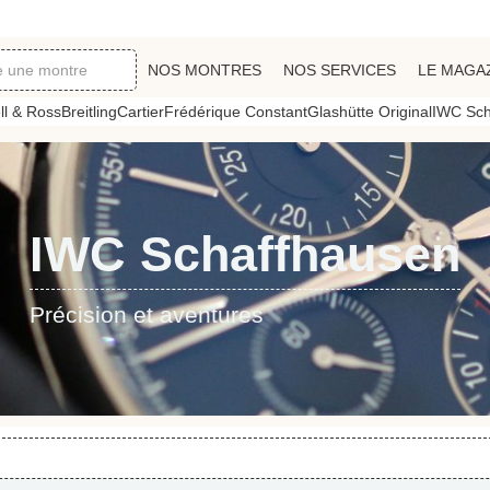
NOS MONTRES
NOS SERVICES
LE MAGA
ll & Ross
Breitling
Cartier
Frédérique Constant
Glashütte Original
IWC Sch
IWC Schaffhausen
Précision et aventures