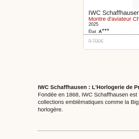
IWC Schaffhause
Montre d'aviateur 
2025
+++
État :
A
9 700
€
IWC Schaffhausen : L'Horlogerie de P
Fondée en 1868, IWC Schaffhausen est re
collections emblématiques comme la Big Pi
horlogère.