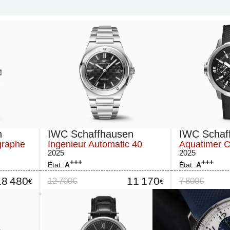
n
IWC Schaffhausen
IWC Schaf
graphe
Ingenieur Automatic 40
Aquatimer 
2025
2025
+++
+++
État :
A
État :
A
18 480
11 170
12 700
€
7 800
€
€
€