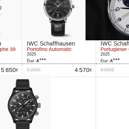
n
IWC Schaffhausen
IWC Schaf
aphe 39
Portofino Automatic
Portugieser
2025
2025
+++
+++
État :
A
État :
A
5 850
4 570
5 200
€
8 950
€
€
€