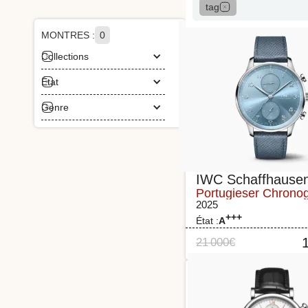
tag
MONTRES :
0
Collections
État
Genre
IWC Schaffhause
Portugieser Chrono
2025
+++
État :
A
21 000
€