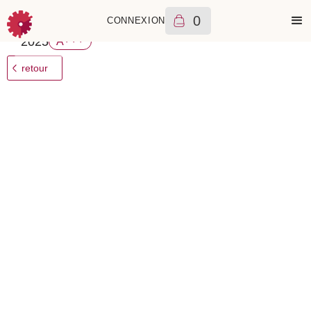
0
CONNEXION
IWC Schaffhausen
Aquatimer Automatic
5720
€
+++
2025
A
retour