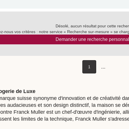
Désolé, aucun résultat pour cette reche
ez-nous vos critères : notre service « Recherche sur-mesure » se charg
Demander une recherche personnal
...
1
logerie de Luxe
arque suisse synonyme d'innovation et de créativité dan
es audacieuses et son design distinctif, la maison se d
re Franck Muller est un chef-d'œuvre d'ingénierie, allian
sent les limites de la technique, Franck Muller s'adres