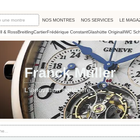
NOS MONTRES
NOS SERVICES
LE MAGA
ll & Ross
Breitling
Cartier
Frédérique Constant
Glashütte Original
IWC Sch
Franck Muller
L'innovation horlogère