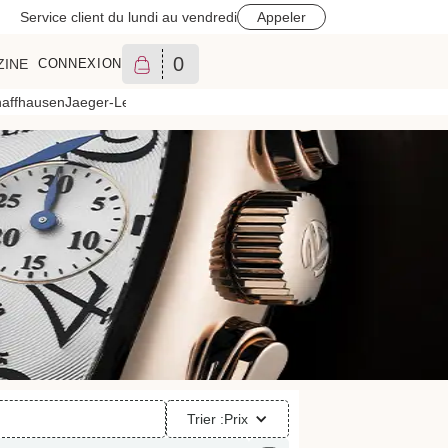
Service client du lundi au vendredi
Appeler
0
ZINE
CONNEXION
affhausen
Jaeger-LeCoultre
Longines
Montblanc
Oris
Omega
Patek Phili
Trier :
Prix