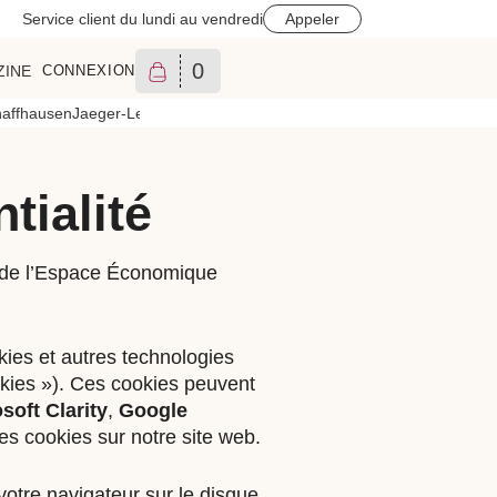
Service client du lundi au vendredi
Appeler
0
ZINE
CONNEXION
affhausen
Jaeger-LeCoultre
Longines
Montblanc
Oris
Omega
Patek Phili
tialité
x de l’Espace Économique
okies et autres technologies
ookies »). Ces cookies peuvent
soft Clarity
,
Google
des cookies sur notre site web.
votre navigateur sur le disque