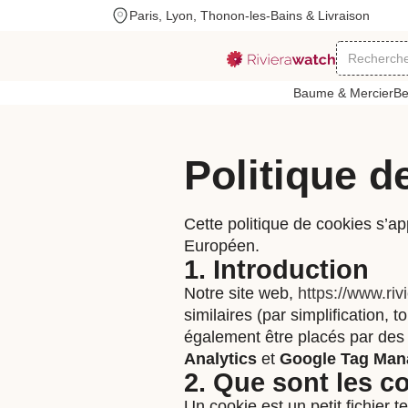
Paris, Lyon, Thonon-les-Bains & Livraison
Baume & Mercier
Be
Politique d
Cette politique de cookies s’
Européen.
1. Introduction
Notre site web,
https://www.ri
similaires (par simplification,
également être placés par de
Analytics
et
Google Tag Man
2. Que sont les c
Un cookie est un petit fichier 