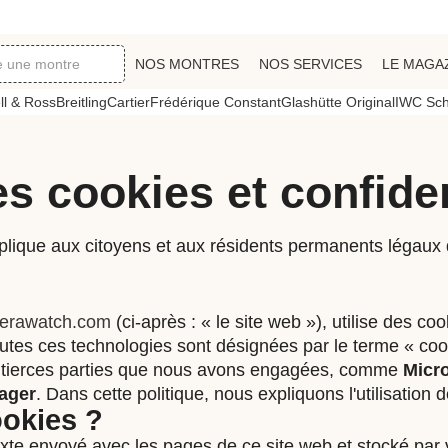
NOS MONTRES
NOS SERVICES
LE MAGA
ll & Ross
Breitling
Cartier
Frédérique Constant
Glashütte Original
IWC Sch
es cookies et confiden
applique aux citoyens et aux résidents permanents légau
vierawatch.com
(ci-après : « le site web »), utilise des co
 toutes ces technologies sont désignées par le terme « c
s tierces parties que nous avons engagées, comme
Micro
ager
. Dans cette politique, nous expliquons l'utilisation 
ookies ?
texte envoyé avec les pages de ce site web et stocké par 