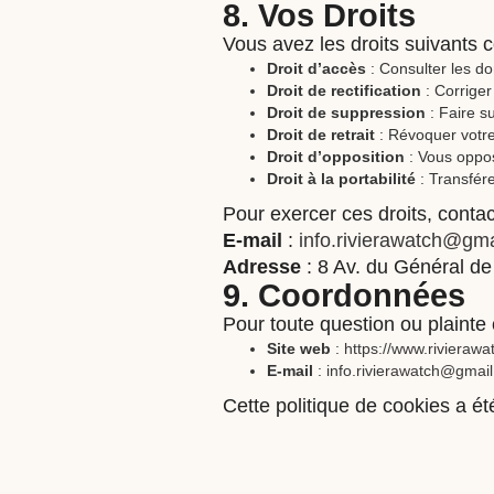
8. Vos Droits
Vous avez les droits suivants 
Droit d’accès
: Consulter les d
Droit de rectification
: Corrige
Droit de suppression
: Faire s
Droit de retrait
: Révoquer votr
Droit d’opposition
: Vous oppos
Droit à la portabilité
: Transfére
Pour exercer ces droits, conta
E-mail
:
info.rivierawatch@gm
Adresse
: 8 Av. du Général de
9. Coordonnées
Pour toute question ou plainte 
Site web
:
https://www.rivieraw
E-mail
:
info.rivierawatch@gmai
Cette politique de cookies a 