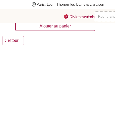
Paris, Lyon, Thonon-les-Bains & Livraison
Rolex
GMT-Master II
+++
2019
A
Ajouter au panier
retour