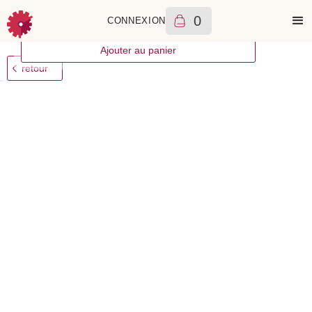
0
CONNEXION
+++
Tag Heuer
Monaco Gulf
6350
€
2024
A
Ajouter au panier
retour