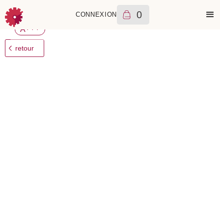
0
CONNEXION
Tag Heuer
Formula 1 Gulf 43mm
2000
€
2025
+++
A
retour