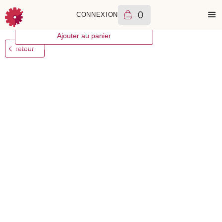
0
CONNEXION
++
Rolex
Datejust 36
7500
€
2009
A
Ajouter au panier
retour