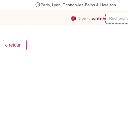
Paris, Lyon, Thonon-les-Bains & Livraison
Rado
True Square
2280
€
+++
2024
A
retour