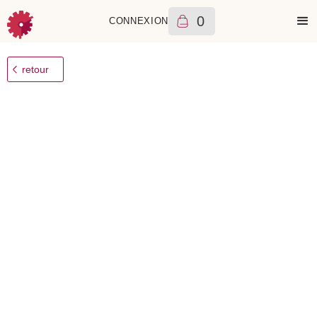
0
CONNEXION
+++
Rado
Centrix Automatic
2360
€
2024
A
retour