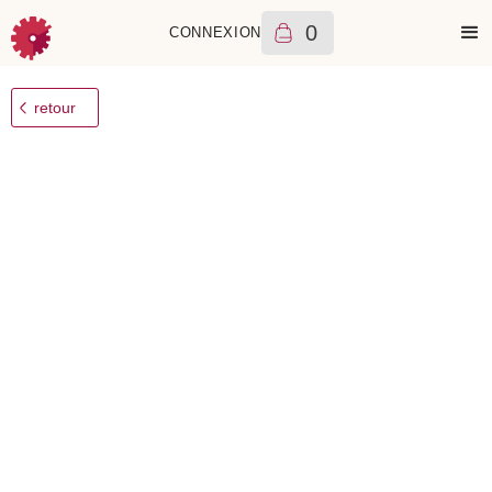
0
CONNEXION
+++
Bell & Ross
BR 03-94
5590
€
A
retour