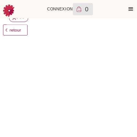
0
CONNEXION
Baume & Mercier
Clifton 10593
4240
€
2024
+++
A
retour